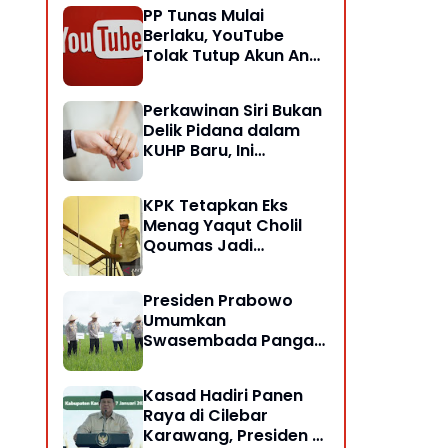
PP Tunas Mulai
Berlaku, YouTube
Tolak Tutup Akun Anak
& Remaja
Perkawinan Siri Bukan
Delik Pidana dalam
KUHP Baru, Ini
Penjelasan Ahli Hukum
KPK Tetapkan Eks
Menag Yaqut Cholil
Qoumas Jadi
Tersangka Kasus
Korupsi Kuota Haji
Presiden Prabowo
Umumkan
Swasembada Pangan,
Jambi Turut
Berkontribusi
Kasad Hadiri Panen
Raya di Cilebar
Karawang, Presiden RI